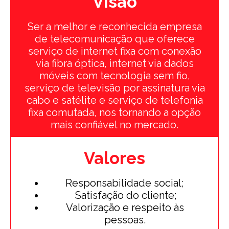
Visão
Ser a melhor e reconhecida empresa
de telecomunicação que oferece
serviço de internet fixa com conexão
via fibra óptica, internet via dados
móveis com tecnologia sem fio,
serviço de televisão por assinatura via
cabo e satélite e serviço de telefonia
fixa comutada, nos tornando a opção
mais confiável no mercado.
Valores
Responsabilidade social;
Satisfação do cliente;
Valorização e respeito às
pessoas.